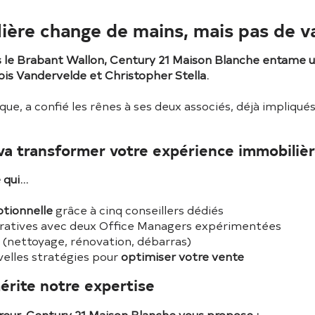
ière change de mains, mais pas de v
ns le Brabant Wallon, Century 21 Maison Blanche entame 
çois Vandervelde et Christopher Stella.
que, a confié les rênes à ses deux associés, déjà impliqué
a transformer votre expérience immobiliè
ui...
ptionnelle
grâce à cinq conseillers dédiés
ratives avec deux Office Managers expérimentées
e (nettoyage, rénovation, débarras)
lles stratégies pour
optimiser votre vente
érite notre expertise
eur, Century 21 Maison Blanche vous propose :