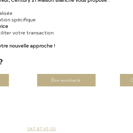
alisée
ation spécifique
vice
iliter votre transaction
otre nouvelle approche !
?
Être recontacté
C
CENTURY 21 Maison Blanche
Conditions gén
Chaussée d
e
Bruxelles 23,
Politique de 
1472 Vieux-Genappe, Belgique
Politique en m
067 87 45 00