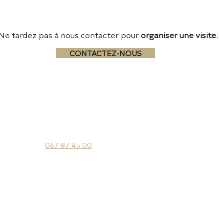
Ne tardez pas à nous contacter pour
organiser une visite.
CONTACTEZ-NOUS
CENTURY 21 Maison Blanche
Conditions gén
Chaussée d
e
Bruxelles 23,
Politique de 
1472 Vieux-Genappe, Belgique
Politique en m
067 87 45 00
© 2023 Cen