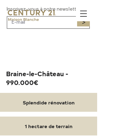
Inscrivez-vous à notre newsletter
>
Braine-le-Château -
990.000€
Splendide rénovation
1 hectare de terrain